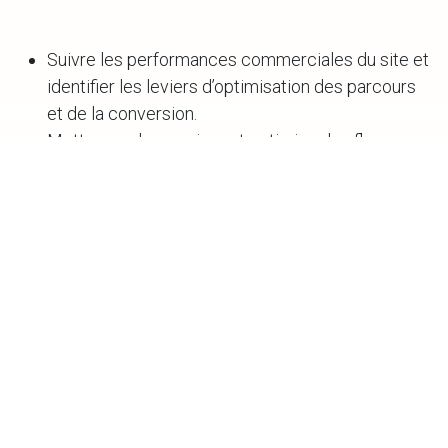
Suivre les performances commerciales du site et
identifier les leviers d’optimisation des parcours
et de la conversion.
Mettre en place, suivre et optimiser les flows
marketing et CRM, notamment via Klaviyo.
Assurer la bonne articulation entre acquisition,
conversion, expérience onsite et fidélisation.
Être l’interlocuteur principal des partenaires
externes : agence web, prestataires techniques,
paiement, logistique, CRM.
Prioriser les sujets, coordonner les interventions
et garantir la bonne exécution des actions.